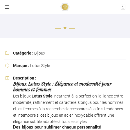


15 place de la Répubique
36200 Argenton sur Creuse
02 54 24 05 84
Catégorie :
Bijoux

Marque :
Lotus Style

Description :

Bijoux Lotus Style : Élégance et modernité pour
Adresse email de réception

hommes et femmes
Les bijoux
Lotus Style
incarnent à la perfection l’alliance entre
En cochant cette case, vous consentez à recevoir nos propositions commerciales à
modernité, raffinement et caractère. Conçus pour les hommes
l'adresse email indiqué ci-dessus. Vous pouvez vous désinscrire à tout moment en
et les femmes à la recherche d’accessoires à la fois tendances
utilisant
le formulaire de désinscription
.
et intemporels, ces bijoux en acier inoxydable offrent une
élégance subtile adaptée à tous les styles.
INSCRIPTION
Des bijoux pour sublimer chaque personnalité