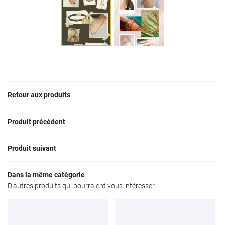
Restez infor
Nos Marques
INSCRIPTION NEWS
Avis
Actualités
Contact
Rejoignez-nous
Retour aux produits
Produit précédent
Produit suivant
Dans la même catégorie
D'autres produits qui pourraient vous intéresser