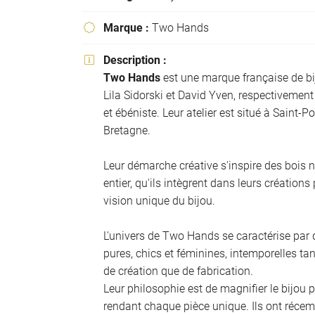
l'adresse email indiqué ci-dessus. Vous pouvez vous désinscrire à tout mo
utilisant
le formulaire de désinscription
.
Marque :
Two Hands

INSCRIPTION
Description :

Two Hands
est une marque française de bi
Lila Sidorski et David Yven, respectivement 
et ébéniste. Leur atelier est situé à Saint-P
Bretagne.
Leur démarche créative s'inspire des bois
entier, qu'ils intègrent dans leurs créations 
vision unique du bijou.
L'univers de Two Hands se caractérise par 
pures, chics et féminines, intemporelles ta
de création que de fabrication.
Leur philosophie est de magnifier le bijou p
rendant chaque pièce unique. Ils ont récem