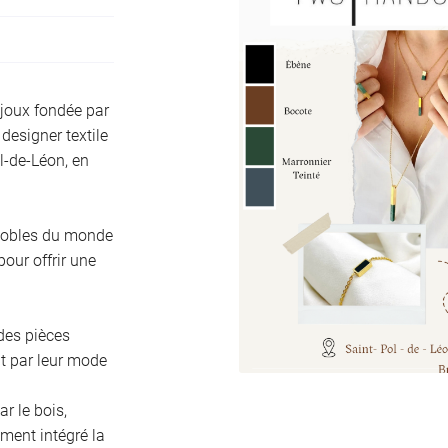
ment en
joux fondée par
designer textile
ol-de-Léon, en
 nobles du monde
pour offrir une
des pièces
nt par leur mode
ar le bois,
ment intégré la