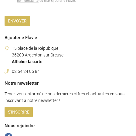
confidentialité
du site
Bijouterie Flavie
.
02 54 24 05 8
Nos services
terie - Joaillerie
ENVOYER
Horlogerie
Bijouterie Flavie
Nos produits
15 place de la Répubique
Restez infor
36200 Argenton sur Creuse
Nos Marques
Afficher la carte
INSCRIPTION NEWS
Avis
02 54 24 05 84
Actualités
Notre newsletter
Contact
Tenez-vous informé de nos dernières offres et actualités en vous
Rejoignez-nous
inscrivant à notre
newsletter !
S'INSCRIRE
Nous rejoindre