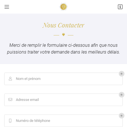


15 place de la Répubique
36200 Argenton sur Creuse
Nous Contacter
02 54 24 05 84
Merci de remplir le formulaire ci-dessous afin que nous
puissions traiter votre demande dans les meilleurs délais.
Nom et prénom

Adresse email de réception

En cochant cette case, vous consentez à recevoir nos propositions commerciales à
Adresse email

l'adresse email indiqué ci-dessus. Vous pouvez vous désinscrire à tout moment en
utilisant
le formulaire de désinscription
.
INSCRIPTION
Numéro de téléphone
