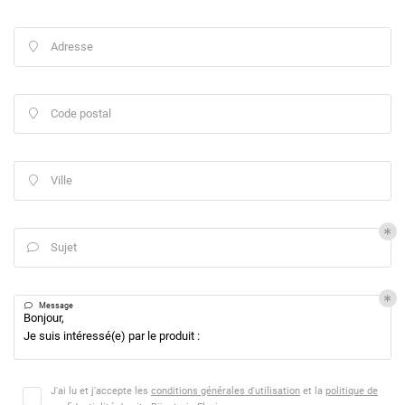
Adresse

Code postal

Ville

Sujet


Message
Une questio
J'ai lu et j'accepte les
conditions générales d'utilisation
et la
politique de
Accueil