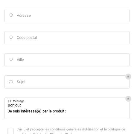
Adresse

Code postal

Ville

Sujet


Message
Une questio
J'ai lu et j'accepte les
conditions générales d'utilisation
et la
politique de
Accueil