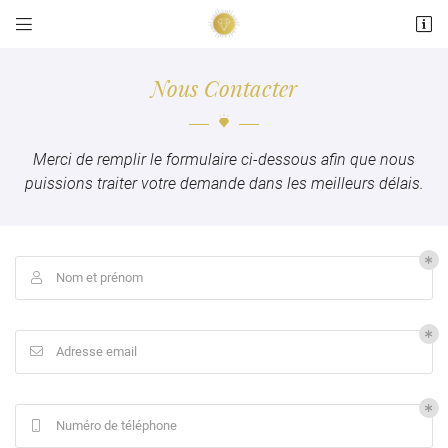


15 place de la Répubique
36200 Argenton sur Creuse
Nous Contacter
02 54 24 05 84
Merci de remplir le formulaire ci-dessous afin que nous
puissions traiter votre demande dans les meilleurs délais.
Nom et prénom

Adresse email de réception

En cochant cette case, vous consentez à recevoir nos propositions commerciales à
Adresse email

l'adresse email indiqué ci-dessus. Vous pouvez vous désinscrire à tout moment en
utilisant
le formulaire de désinscription
.
INSCRIPTION
Numéro de téléphone
