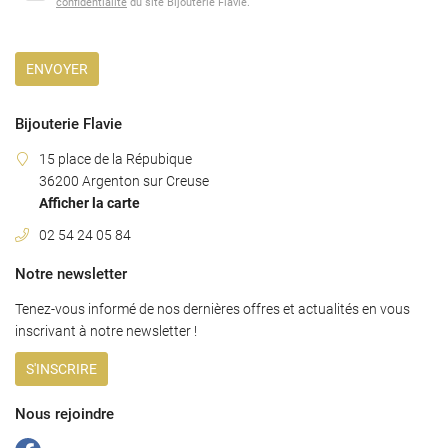
confidentialité
du site
Bijouterie Flavie
.
02 54 24 05 8
Nos services
ENVOYER
terie - Joaillerie
Horlogerie
Bijouterie Flavie
Nos produits
15 place de la Répubique
36200 Argenton sur Creuse
Restez infor
Nos Marques
Afficher la carte
INSCRIPTION NEWS
Avis
02 54 24 05 84
Actualités
Notre newsletter
Tenez-vous informé de nos dernières offres et actualités en vous
Contact
Rejoignez-nous
inscrivant à notre
newsletter !
S'INSCRIRE
Nous rejoindre